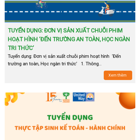
TUYỂN DỤNG: ĐƠN VỊ SẢN XUẤT CHUỖI PHIM
HOẠT HÌNH ‘ĐẾN TRƯỜNG AN TOÀN, HỌC NGÀN
TRI THỨC’
Tuyển dụng: Đơn vị sản xuất chuỗi phim hoạt hình ‘Đến
trường an toàn, Học ngàn tri thức’ 1. Thông…
Xem thêm