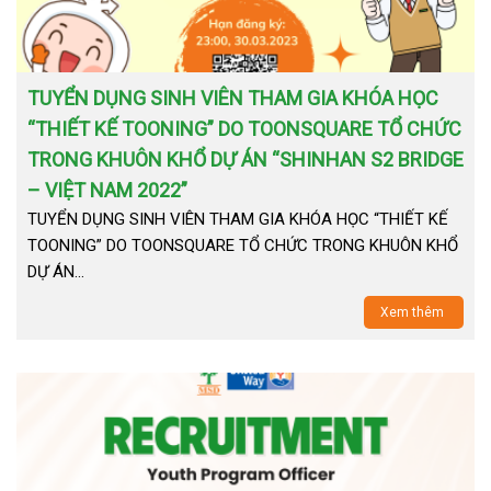
TUYỂN DỤNG SINH VIÊN THAM GIA KHÓA HỌC
“THIẾT KẾ TOONING” DO TOONSQUARE TỔ CHỨC
TRONG KHUÔN KHỔ DỰ ÁN “SHINHAN S2 BRIDGE
– VIỆT NAM 2022”
TUYỂN DỤNG SINH VIÊN THAM GIA KHÓA HỌC “THIẾT KẾ
TOONING” DO TOONSQUARE TỔ CHỨC TRONG KHUÔN KHỔ
DỰ ÁN…
Xem thêm