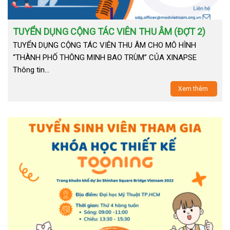
TUYỂN DỤNG CỘNG TÁC VIÊN THU ÂM (ĐỢT 2)
TUYỂN DỤNG CỘNG TÁC VIÊN THU ÂM CHO MÔ HÌNH
“THÀNH PHỐ THÔNG MINH BAO TRÙM” CỦA XINAPSE
Thông tin…
Xem thêm