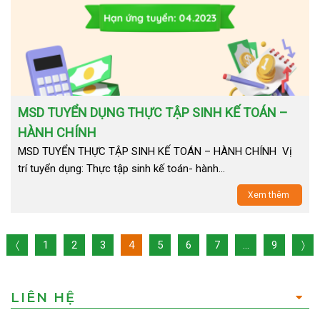
MSD TUYỂN DỤNG THỰC TẬP SINH KẾ TOÁN –
HÀNH CHÍNH
MSD TUYỂN THỰC TẬP SINH KẾ TOÁN – HÀNH CHÍNH Vị
trí tuyển dụng: Thực tập sinh kế toán- hành…
Xem thêm
〈
1
2
3
4
5
6
7
…
9
〉
LIÊN HỆ