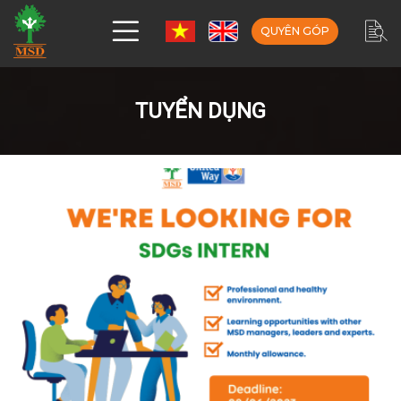
QUYÊN GÓP
TUYỂN DỤNG