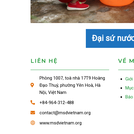
Đại sứ nướ
LIÊN HỆ
VỀ 
Phòng 1007, toà nhà 17T9 Hoàng
Giới
Đạo Thuý, phường Yên Hoà, Hà
Mục 
Nội, Việt Nam
Báo 
+84-964-312-488
contact@msdvietnam.org
www.msdvietnam.org