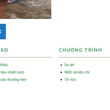
c
MSD
CHƯƠNG TRÌNH
 thiệu
Dự án
tiêu chiến lược
MSD và báo chí
cáo thường niên
Tin tức