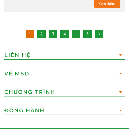
Xem thêm
1
2
3
4
…
6
〉
LIÊN HỆ
VỀ MSD
CHƯƠNG TRÌNH
ĐỒNG HÀNH