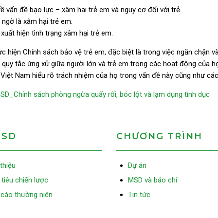
ề vấn đề bạo lực – xâm hại trẻ em và nguy cơ đối với trẻ.
 ngờ là xâm hại trẻ em.
xuất
hiện
tình trạng xâm hại trẻ em.
c hiện Chính sách bảo vệ trẻ em, đặc biệt là trong việc ngăn chặn 
quy tắc ứng xử giữa người lớn và trẻ em trong các hoạt động của họ
SD Việt Nam hiểu rõ trách nhiệm của họ trong vấn đề này cũng như cá
SD_Chính sách phòng ngừa quấy rối, bóc lột và lạm dụng tình dục
MSD
CHƯƠNG TRÌNH
 thiệu
Dự án
tiêu chiến lược
MSD và báo chí
cáo thường niên
Tin tức