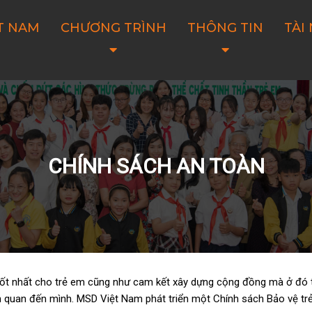
T NAM
CHƯƠNG TRÌNH
THÔNG TIN
TÀI
CHÍNH SÁCH AN TOÀN
tốt
nhất
cho
trẻ em
cũng
như
cam kết
xây dựng cộng đồng mà ở đó t
ên quan đến mình
.
MSD Việt Nam phát triển một Chính sách Bảo vệ t