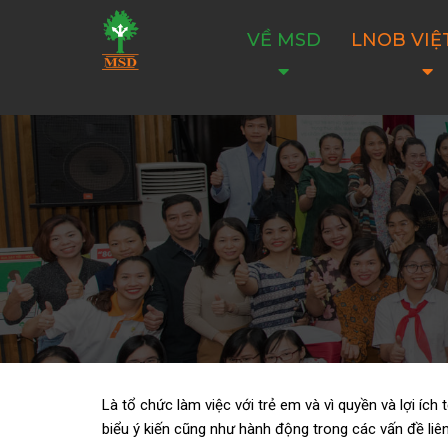
VỀ MSD
LNOB VIỆ
Là tổ chức làm
việc
với
trẻ
em
và
vì
quyền
và
lợi
ích
biểu ý kiến cũng như hành động trong các vấn đề li