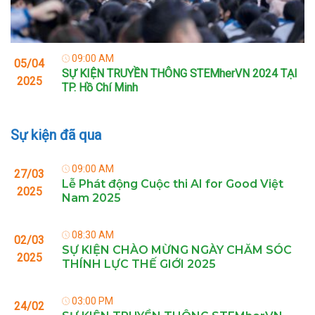
09:00 AM
05/04
SỰ KIỆN TRUYỀN THÔNG STEMherVN 2024 TẠI
2025
TP. Hồ Chí Minh
Sự kiện đã qua
09:00 AM
27/03
Lễ Phát động Cuộc thi AI for Good Việt
2025
Nam 2025
08:30 AM
02/03
SỰ KIỆN CHÀO MỪNG NGÀY CHĂM SÓC
2025
THÍNH LỰC THẾ GIỚI 2025
03:00 PM
24/02