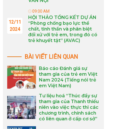
VÂN NỘI
09:00 AM
HỘI THẢO TỔNG KẾT DỰ ÁN
12/11
“Phòng chống bạo lực thể
chất, tinh thần và phân biệt
2024
đối xử với trẻ em, trong đó có
trẻ khuyết tật” (AVAC)
BÀI VIẾT LIÊN QUAN
Báo cáo Đánh giá sự
tham gia của trẻ em Việt
Nam 2024 (Tiếng nói trẻ
em Việt Nam)
Tư liệu hoá “Thúc đẩy sự
tham gia của Thanh thiếu
niên vào việc thực thi các
chương trình, chính sách
có liên quan ở cấp cơ sở”