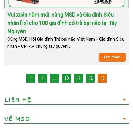
Vui xuân năm mới, cùng MSD và Gia đình Siêu
nhân lì xì cho 100 gia đình có trẻ bại não tại Tây
Nguyên
Cùng MSD, Hội Gia đình Trẻ bại não Việt Nam - Gia đình Siêu
nhân - CPFAV chung tay quyên…
Xem thêm
〈
1
…
10
11
12
13
LIÊN HỆ
VỀ MSD