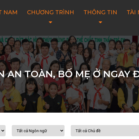
T NAM
CHƯƠNG TRÌNH
THÔNG TIN
TÀI
N AN TOÀN, BỐ MẸ Ở NGAY Đ