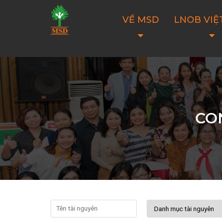
VỀ MSD
LNOB VIỆ
CO