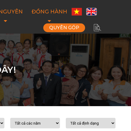
 NGUYÊN
ĐỒNG HÀNH
QUYÊN GÓP
ÂY!