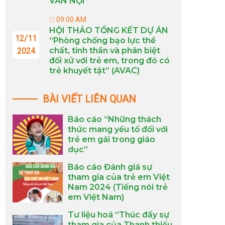
VÂN NỘI
09:00 AM
HỘI THẢO TỔNG KẾT DỰ ÁN
12/11
“Phòng chống bạo lực thể
chất, tinh thần và phân biệt
2024
đối xử với trẻ em, trong đó có
trẻ khuyết tật” (AVAC)
BÀI VIẾT LIÊN QUAN
Báo cáo “Những thách
thức mang yếu tố đối với
trẻ em gái trong giáo
dục”
Báo cáo Đánh giá sự
tham gia của trẻ em Việt
Nam 2024 (Tiếng nói trẻ
em Việt Nam)
Tư liệu hoá “Thúc đẩy sự
tham gia của Thanh thiếu