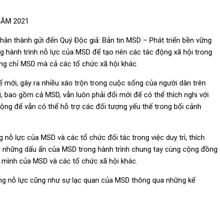
NĂM 2021
hân thành gửi đến Quý Độc giả: Bản tin MSD – Phát triển bền vững
g hành trình nỗ lực của MSD để tạo nên các tác động xã hội trong
ng chỉ MSD mà cả các tổ chức xã hội khác.
ể mới, gây ra nhiều xáo trộn trong cuộc sống của người dân trên
i, bao gồm cả MSD, vẫn luôn phải đổi mới để có thể thích nghi với
động để vẫn có thể hỗ trợ các đối tượng yếu thế trong bối cảnh
 nỗ lực của MSD và các tổ chức đối tác trong việc duy trì, thích
 lại những dấu ấn của MSD trong hành trình chung tay cùng cộng đồng
 mình của MSD và các tổ chức xã hội khác.
ững nỗ lực cũng như sự lạc quan của MSD thông qua những kế