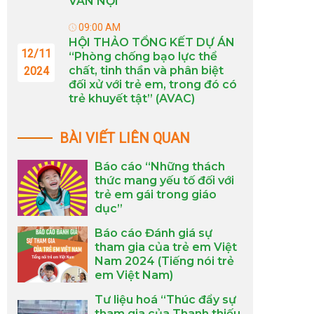
VÂN NỘI
09:00 AM
HỘI THẢO TỔNG KẾT DỰ ÁN
12/11
“Phòng chống bạo lực thể
chất, tinh thần và phân biệt
2024
đối xử với trẻ em, trong đó có
trẻ khuyết tật” (AVAC)
BÀI VIẾT LIÊN QUAN
Báo cáo “Những thách
thức mang yếu tố đối với
trẻ em gái trong giáo
dục”
Báo cáo Đánh giá sự
tham gia của trẻ em Việt
Nam 2024 (Tiếng nói trẻ
em Việt Nam)
Tư liệu hoá “Thúc đẩy sự
tham gia của Thanh thiếu