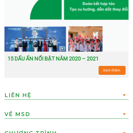
15 DẤU ẤN NỔI BẬT NĂM 2020 – 2021
Xem thêm
LIÊN HỆ
VỀ MSD