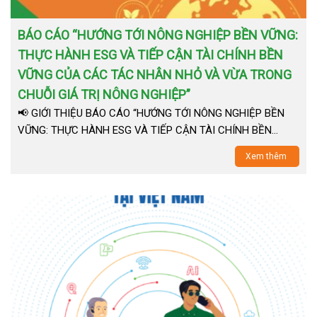
BÁO CÁO “HƯỚNG TỚI NÔNG NGHIỆP BỀN VỮNG:
THỰC HÀNH ESG VÀ TIẾP CẬN TÀI CHÍNH BỀN
VỮNG CỦA CÁC TÁC NHÂN NHỎ VÀ VỪA TRONG
CHUỖI GIÁ TRỊ NÔNG NGHIỆP”
📢 GIỚI THIỆU BÁO CÁO “HƯỚNG TỚI NÔNG NGHIỆP BỀN
VỮNG: THỰC HÀNH ESG VÀ TIẾP CẬN TÀI CHÍNH BỀN…
Xem thêm