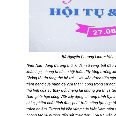
Bà Nguyễn Phương Linh – Viện 
“Việt Nam
đang ở
trong thời kì dân số vàng, bắt
đầu
v
khẩu học, chúng ta có cơ hội thúc
đẩy
tăng trưởng ki
Chúng tôi tin rằng thế hệ trẻ – với việc
được
tiếp cận
tiềm năng của mình
để
vừa thành công trong sự nghi
thủ lĩnh của sự thay
đổi
, mang lại những giá trị và t
Nam phối hợp cùng VSF xây dựng chương trình Dyna
nhân, phẩm chất lãnh
đạo
, phát triển năng lực hợp 
trách nhiệm.
Tương lai bền vững của Việt Nam nằm t
phong tạo xu hướng, dẫn dắt thay
đổi
”
– bà Nguyễn Ph