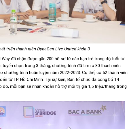
hát triển thanh niên DynaGen Live United khóa 3
ed Way
đã
nhận
được
gần 200 hồ sơ từ các bạn trẻ trong
độ
tuổi từ
nh tuyển chọn trong 3 tháng, chương trình
đã
tìm ra 80 thanh niên
ào chương trình huấn luyện năm 2022-2023. Cụ thể, có 52 thành viên
đến
từ TP. Hồ Chí Minh. Tại sự kiện, Ban tổ chức
đã
công bố 14
eo
đó
, mỗi bạn sẽ nhận khoản hỗ trợ mới trị giá 1,5 triệu/tháng trong