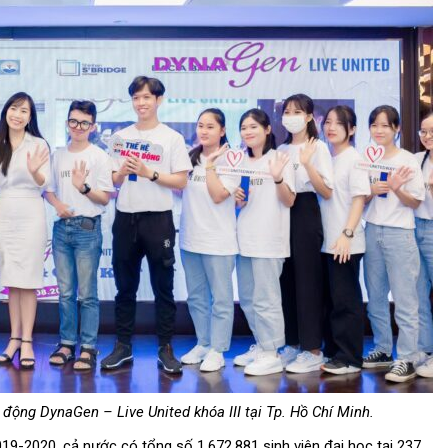
động DynaGen – Live United khóa III tại Tp. Hồ Chí Minh.
19-2020, cả nước có tổng số 1.672.881 sinh viên
đại
học tại 237