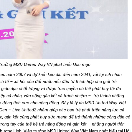
trưởng MSD United Way VN phát biểu khai mạc
ào năm 2007 và dự kiến kéo dài
đến
năm 2041, với lợi
ích
nhân
nh tế – xã hội của
đất
nước nếu
đầu
tư thích hợp cho giới trẻ.
 giáo dục chất lượng và
được
trao quyền có thể phát huy tối
đa
ệp cá nhân, vừa sống gắn kết và trách nhiệm – trở thành những
ác
động
tích cực cho cộng
đồng
.
Đây
là lý do
MSD United Way Việt
Gen – Live United
2
nhằm giúp các bạn trẻ phát triển năng lực cá
tác, gắn kết cùng phát huy sức mạnh
để
trở thành những công dân có
rong tay của thế hệ trẻ năng
động
và gắn kết –
những người tiên
ương Linh, Viện trưởng MSD United Way Việt Nam phát biểu tại Hội