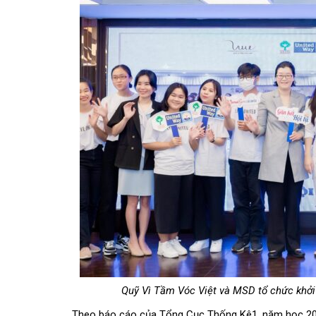
Quỹ Vì Tầm Vóc Việt và MSD tổ chức khởi 
Theo báo cáo của Tổng Cục Thống Kê
1
, năm học 20