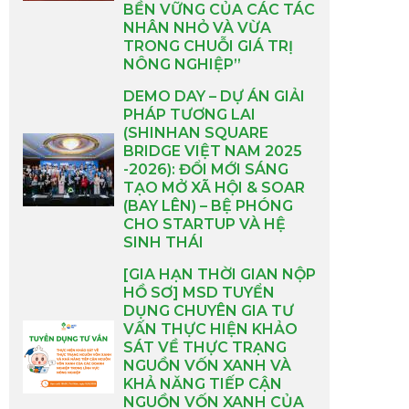
BỀN VỮNG CỦA CÁC TÁC
NHÂN NHỎ VÀ VỪA
TRONG CHUỖI GIÁ TRỊ
NÔNG NGHIỆP”
DEMO DAY – DỰ ÁN GIẢI
PHÁP TƯƠNG LAI
(SHINHAN SQUARE
BRIDGE VIỆT NAM 2025
-2026): ĐỔI MỚI SÁNG
TẠO MỞ XÃ HỘI & SOAR
(BAY LÊN) – BỆ PHÓNG
CHO STARTUP VÀ HỆ
SINH THÁI
[GIA HẠN THỜI GIAN NỘP
HỒ SƠ] MSD TUYỂN
DỤNG CHUYÊN GIA TƯ
VẤN THỰC HIỆN KHẢO
SÁT VỀ THỰC TRẠNG
NGUỒN VỐN XANH VÀ
KHẢ NĂNG TIẾP CẬN
NGUỒN VỐN XANH CỦA