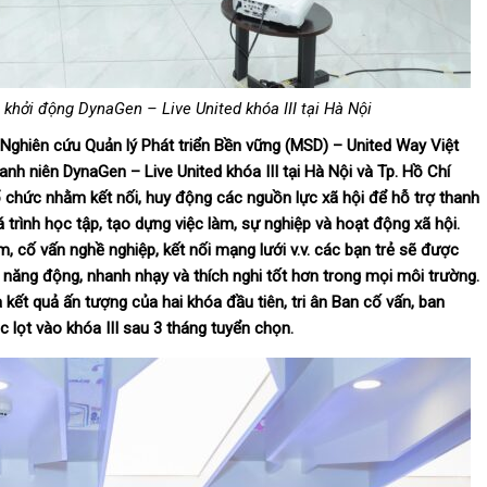
khởi động DynaGen – Live United khóa III tại Hà Nội
Nghiên cứu Quản lý Phát triển Bền vững (MSD) – United Way Việt
nh niên DynaGen – Live United khóa III tại Hà Nội và Tp. Hồ Chí
ổ chức nhằm kết nối, huy động các nguồn lực xã hội để hỗ trợ thanh
á trình học tập, tạo dựng việc làm, sự nghiệp và hoạt động xã hội.
, cố vấn nghề nghiệp, kết nối mạng lưới v.v. các bạn trẻ sẽ được
n năng động, nhanh nhạy và thích nghi tốt hơn trong mọi môi trường.
 kết quả ấn tượng của hai khóa đầu tiên, tri ân Ban cố vấn, ban
ắc lọt vào khóa III sau 3 tháng tuyển chọn.