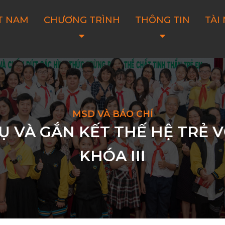
T NAM
CHƯƠNG TRÌNH
THÔNG TIN
TÀI
MSD VÀ BÁO CHÍ
Ụ VÀ GẮN KẾT THẾ HỆ TRẺ V
KHÓA III