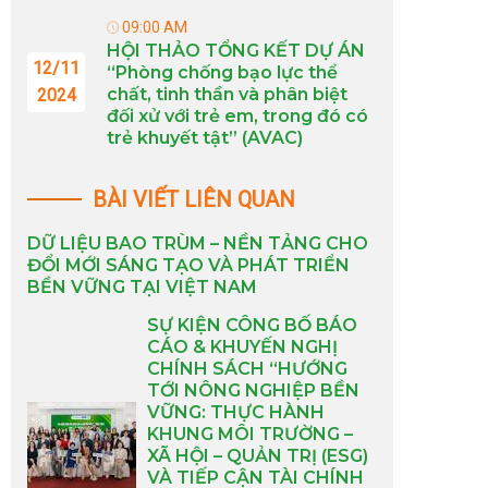
09:00 AM
HỘI THẢO TỔNG KẾT DỰ ÁN
12/11
“Phòng chống bạo lực thể
chất, tinh thần và phân biệt
2024
đối xử với trẻ em, trong đó có
trẻ khuyết tật” (AVAC)
BÀI VIẾT LIÊN QUAN
DỮ LIỆU BAO TRÙM – NỀN TẢNG CHO
ĐỔI MỚI SÁNG TẠO VÀ PHÁT TRIỂN
BỀN VỮNG TẠI VIỆT NAM
SỰ KIỆN CÔNG BỐ BÁO
CÁO & KHUYẾN NGHỊ
CHÍNH SÁCH “HƯỚNG
TỚI NÔNG NGHIỆP BỀN
VỮNG: THỰC HÀNH
KHUNG MÔI TRƯỜNG –
XÃ HỘI – QUẢN TRỊ (ESG)
VÀ TIẾP CẬN TÀI CHÍNH