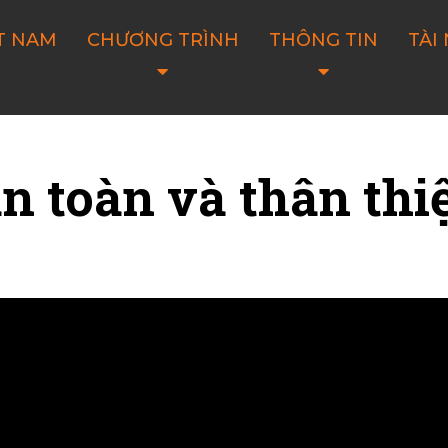
T NAM
CHƯƠNG TRÌNH
THÔNG TIN
TÀI
 toàn và thân thi