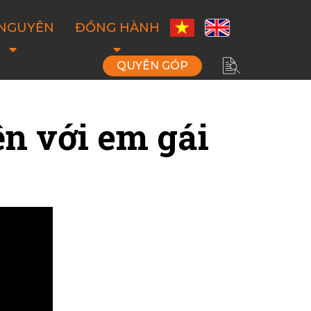
 NGUYÊN
ĐỒNG HÀNH
QUYÊN GÓP
ện với em gái