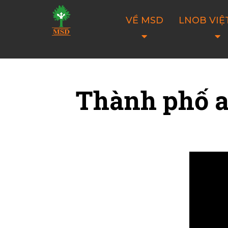
VỀ MSD
LNOB VIỆ
Thành phố an