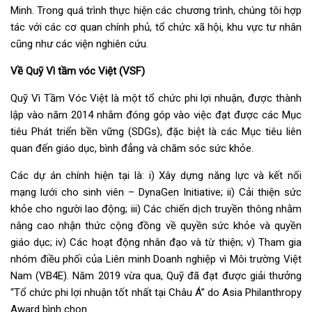
Minh. Trong quá trình thực hiện các chương trình, chúng tôi hợp
tác với các cơ quan chính phủ, tổ chức xã hội, khu vực tư nhân
cũng như các viện nghiên cứu.
Về Quỹ Vì tầm vóc Việt (VSF)
Quỹ Vì Tầm Vóc Việt là một tổ chức phi lợi nhuận, được thành
lập vào năm 2014 nhằm đóng góp vào việc đạt được các Mục
tiêu Phát triển bền vững (SDGs), đặc biệt là các Mục tiêu liên
quan đến giáo dục, bình đẳng và chăm sóc sức khỏe.
Các dự án chính hiện tại là: i) Xây dựng năng lực và kết nối
mạng lưới cho sinh viên – DynaGen Initiative; ii) Cải thiện sức
khỏe cho người lao động; iii) Các chiến dịch truyền thông nhằm
nâng cao nhận thức cộng đồng về quyền sức khỏe và quyền
giáo dục; iv) Các hoạt động nhân đạo và từ thiện; v) Tham gia
nhóm điều phối của Liên minh Doanh nghiệp vì Môi trường Việt
Nam (VB4E). Năm 2019 vừa qua, Quỹ đã đạt được giải thưởng
“Tổ chức phi lợi nhuận tốt nhất tại Châu Á” do Asia Philanthropy
Award bình chọn.