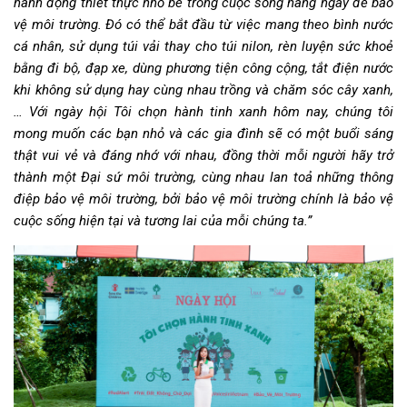
hành động thiết thực nhỏ bé trong cuộc sống hàng ngày để bảo
vệ môi trường. Đó có thể bắt đầu từ việc mang theo bình nước
cá nhân, sử dụng túi vải thay cho túi nilon, rèn luyện sức khoẻ
bằng đi bộ, đạp xe, dùng phương tiện công cộng, tắt điện nước
khi không sử dụng hay cùng nhau trồng và chăm sóc cây xanh,
… Với ngày hội Tôi chọn hành tinh xanh hôm nay, chúng tôi
mong muốn các bạn nhỏ và các gia đình sẽ có một buổi sáng
thật vui vẻ và đáng nhớ với nhau, đồng thời mỗi người hãy trở
thành một Đại sứ môi trường, cùng nhau lan toả những thông
điệp bảo vệ môi trường, bởi bảo vệ môi trường chính là bảo vệ
cuộc sống hiện tại và tương lai của mỗi chúng ta.”