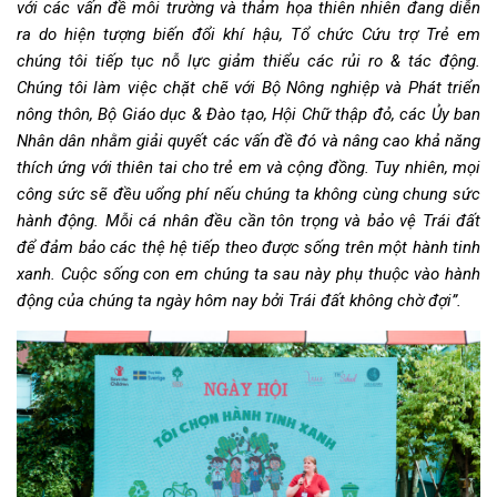
với các vấn đề môi trường và thảm họa thiên nhiên đang diễn
ra do hiện tượng biến đổi khí hậu, Tổ chức Cứu trợ Trẻ em
chúng tôi tiếp tục nỗ lực giảm thiểu các rủi ro & tác động.
Chúng tôi làm việc chặt chẽ với Bộ Nông nghiệp và Phát triển
nông thôn, Bộ Giáo dục & Đào tạo, Hội Chữ thập đỏ, các Ủy ban
Nhân dân nhằm giải quyết các vấn đề đó và nâng cao khả năng
thích ứng với thiên tai cho trẻ em và cộng đồng. Tuy nhiên, mọi
công sức sẽ đều uổng phí nếu chúng ta không cùng chung sức
hành động. Mỗi cá nhân đều cần tôn trọng và bảo vệ Trái đất
để đảm bảo các thệ hệ tiếp theo được sống trên một hành tinh
xanh. Cuộc sống con em chúng ta sau này phụ thuộc vào hành
động của chúng ta ngày hôm nay bởi Trái đất không chờ đợi”.