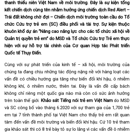
thanh thiếu niên Việt Nam về môi trường. Đây là sự kiện tổng
kết chiến dịch cùng tên nhằm hưởng ứng chiến dịch Red Alert –
Trái đất không chờ đợi – Chiến dịch môi trường toàn cầu do Tổ
chức Cứu trợ trẻ em (SC) điều phối và tài trợ. Sự kiện thuộc
khuôn khổ dự án “Nâng cao năng lực cho các tổ chức xã hội về
Quản trị quyền trẻ em” do MSD và Tổ chức Cứu trợ Trẻ em thực
hiện với sự hỗ trợ tài chính của Cơ quan Hợp tác Phát triển
Quốc tế Thụy Điển.
Cùng với sự phát triển của kinh tế – xã hội, môi trường của
chúng ta đang chịu những tác động nặng nề với hàng loạt các
vấn đề có chiều hướng gia tăng như biến đổi khí hậu, ô nhiễm
không khí, ô nhiễm nước, thiên tai. Đây là vấn đề cấp bách
không chỉ riêng một quốc gia nào mà còn có sức ảnh hưởng
trên toàn thế giới.
Khảo sát Tiếng nói trẻ em Việt Nam
do MSD
và SC công bố vào tháng 6.2020 với sự tham gia của 1,700 trẻ
em tại 7 tỉnh thành phố tại Việt Nam cho thấy trẻ em rất quan
tâm đến vấn đề môi trường và biến đổi khí hậu. Cứ 10 trẻ tham
gia khảo sát thì có 8 trẻ bày tỏ sự lo lắng vì các vấn đề ô nhiễm