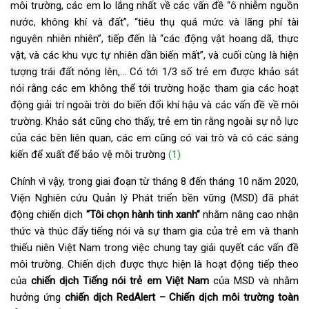
môi trường, các em lo lắng nhất về các vấn đề “ô nhiễm nguồn
nước, không khí và đất”, “tiêu thụ quá mức và lãng phí tài
nguyên nhiên nhiên”, tiếp đến là “các động vật hoang dã, thực
vật, và các khu vực tự nhiên dần biến mất”, và cuối cùng là hiện
tượng trái đất nóng lên,… Có tới 1/3 số trẻ em được khảo sát
nói rằng các em không thể tới trường hoặc tham gia các hoạt
động giải trí ngoài trời do biến đổi khí hậu và các vấn đề về môi
trường. Khảo sát cũng cho thấy, trẻ em tin rằng ngoài sự nỗ lực
của các bên liên quan, các em cũng có vai trò và có các sáng
kiến để xuất để bảo vệ môi trường
(1)
Chính vì vậy, trong giai đoạn từ tháng 8 đến tháng 10 năm 2020,
Viện Nghiên cứu Quản lý Phát triển bền vững (MSD) đã phát
động chiến dịch
“Tôi chọn hành tinh xanh”
nhằm nâng cao nhận
thức và thúc đẩy tiếng nói và sự tham gia của trẻ em và thanh
thiếu niên Việt Nam trong việc chung tay giải quyết các vấn đề
môi trường. Chiến dịch được thực hiện là hoạt động tiếp theo
của
chiến dịch Tiếng nói trẻ em Việt Nam
của MSD và nhằm
hưởng ứng
chiến dịch RedAlert – Chiến dịch môi trường toàn