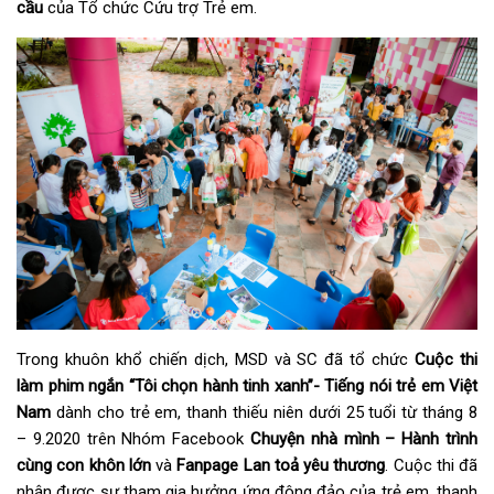
cầu
của Tổ chức Cứu trợ Trẻ em.
Trong khuôn khổ chiến dịch, MSD và SC đã tổ chức
Cuộc thi
làm phim ngắn “Tôi chọn hành tinh xanh”- Tiếng nói trẻ em Việt
Nam
dành cho trẻ em, thanh thiếu niên dưới 25 tuổi từ tháng 8
– 9.2020 trên Nhóm Facebook
Chuyện nhà mình – Hành trình
cùng con khôn lớn
và
Fanpage Lan toả yêu thương
. Cuộc thi đã
nhận được sự tham gia hưởng ứng đông đảo của trẻ em, thanh