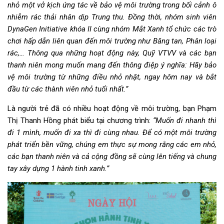
nhỏ một vở kịch ứng tác về bảo vệ môi trường trong bối cảnh ô
nhiễm rác thải nhân dịp Trung thu. Đồng thời, nhóm sinh viên
DynaGen Initiative khóa II cùng nhóm Mắt Xanh tổ chức các trò
chơi hấp dẫn liên quan đến môi trường như Băng tan, Phân loại
rác,… Thông qua những hoạt động này, Quỹ VTVV và các bạn
thanh niên mong muốn mang đến thông điệp ý nghĩa: Hãy bảo
vệ môi trường từ những điều nhỏ nhặt, ngay hôm nay và bắt
đầu từ các thành viên nhỏ tuổi nhất.”
Là người trẻ đã có nhiều hoạt động về môi trường, bạn Phạm
Thị Thanh Hồng phát biểu tại chương trình:
“Muốn đi nhanh thì
đi 1 mình, muốn đi xa thì đi cùng nhau. Để có một môi trường
phát triển bền vững, chúng em thực sự mong rằng các em nhỏ,
các bạn thanh niên và cả cộng đồng sẽ cùng lên tiếng và chung
tay xây dựng 1 hành tinh xanh.”