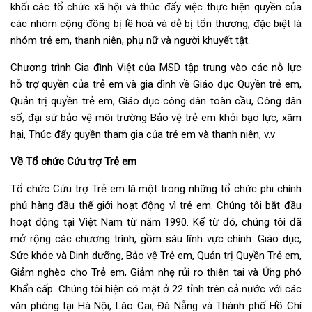
khối các tổ chức xã hội và thúc đẩy việc thực hiện quyền của
các nhóm cộng đồng bị lề hoá và dễ bị tổn thương, đặc biệt là
nhóm trẻ em, thanh niên, phụ nữ và người khuyết tật.
Chương trình Gia đình Việt của MSD tập trung vào các nỗ lực
hỗ trợ quyền của trẻ em và gia đình về Giáo dục Quyền trẻ em,
Quản trị quyền trẻ em, Giáo dục công dân toàn cầu, Công dân
số, đại sứ bảo vệ môi trường Bảo vệ trẻ em khỏi bạo lực, xâm
hại, Thúc đẩy quyền tham gia của trẻ em và thanh niên, v.v
Về Tổ chức Cứu trợ Trẻ em
Tổ chức Cứu trợ Trẻ em là một trong những tổ chức phi chính
phủ hàng đầu thế giới hoạt động vì trẻ em. Chúng tôi bắt đầu
hoạt động tại Việt Nam từ năm 1990. Kể từ đó, chúng tôi đã
mở rộng các chương trình, gồm sáu lĩnh vực chính: Giáo dục,
Sức khỏe và Dinh dưỡng, Bảo vệ Trẻ em, Quản trị Quyền Trẻ em,
Giảm nghèo cho Trẻ em, Giảm nhẹ rủi ro thiên tai và Ứng phó
Khẩn cấp. Chúng tôi hiện có mặt ở 22 tỉnh trên cả nước với các
văn phòng tại Hà Nội, Lào Cai, Đà Nẵng và Thành phố Hồ Chí