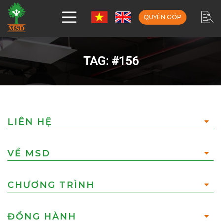
QUYÊN GÓP
TAG: #156
LIÊN HỆ
VỀ MSD
CHƯƠNG TRÌNH
ĐỒNG HÀNH