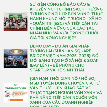
SỰ KIỆN CÔNG BỐ BÁO CÁO &
KHUYẾN NGHỊ CHÍNH SÁCH “HƯỚNG
TỚI NÔNG NGHIỆP BỀN VỮNG: THỰC
HÀNH KHUNG MÔI TRƯỜNG – XÃ HỘI
– QUẢN TRỊ (ESG) VÀ TIẾP CẬN TÀI
CHÍNH BỀN VỮNG CỦA CÁC TÁC
NHÂN NHỎ VÀ VỪA TRONG CHUỖI
GIÁ TRỊ NÔNG NGHIỆP”
DEMO DAY – DỰ ÁN GIẢI PHÁP
TƯƠNG LAI (SHINHAN SQUARE
BRIDGE VIỆT NAM 2025 -2026): ĐỔI
MỚI SÁNG TẠO MỞ XÃ HỘI & SOAR
(BAY LÊN) – BỆ PHÓNG CHO
STARTUP VÀ HỆ SINH THÁI
[GIA HẠN THỜI GIAN NỘP HỒ SƠ]
MSD TUYỂN DỤNG CHUYÊN GIA TƯ
VẤN THỰC HIỆN KHẢO SÁT VỀ
THỰC TRẠNG NGUỒN VỐN XANH VÀ
KHẢ NĂNG TIẾP CẬN NGUỒN VỐN
XANH CỦA CÁC DOANH NGHIỆP