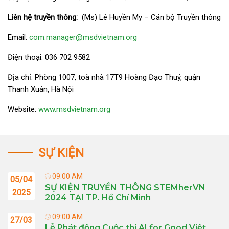
Liên hệ truyền thông:
(Ms) Lê Huyền My – Cán bộ Truyền thông
Email:
com.manager@msdvietnam.org
Điện thoại: 036 702 9582
Địa chỉ: Phòng 1007, toà nhà 17T9 Hoàng Đạo Thuý, quận
Thanh Xuân, Hà Nội
Website:
www.msdvietnam.org
SỰ KIỆN
09:00 AM
05/04
SỰ KIỆN TRUYỀN THÔNG STEMherVN
2025
2024 TẠI TP. Hồ Chí Minh
09:00 AM
27/03
Lễ Phát động Cuộc thi AI for Good Việt