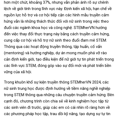
hơn một chút, khoảng 37%, nhưng vẫn phản ánh rõ sự chênh
lệch về giới tính trong lĩnh vực này. Định kiến xã hội, hạn chế về
nguồn lực hỗ trợ và cơ hội tiếp cận các hình mẫu truyền cảm
hứng vẫn là những thách thức đối với nữ sinh trong việc theo
đuổi các ngành khoa học và công nghệ. STEMherVN hướng
đến việc thay đổi thực trạng này bằng cách truyền cảm hứng,
cung cấp cơ hội và hỗ trợ nữ sinh theo đuổi đam mê STEM.
Thông qua các hoạt động truyền thông, tập huấn, cố vấn
(mentoring) và hướng nghiệp, dự án mong muốn phá vỡ rào
cản định kiến giới, tạo điều kiện để nữ giới tự tin phát triển trong
các lĩnh vực STEM, đóng góp vào sự đổi mới và phát triển bền
vững của xã hội.
Trong khuôn khổ sự kiện truyền thông STEMherVN 2024, các
nữ sinh trung học được định hướng về tiềm năng nghề nghiệp
trong STEM thông qua những câu chuyện truyền cảm hứng. Bên
cạnh đó, chương trình còn chia sẻ về kinh nghiệm học tập từ
các sinh viên đi trước, giúp các em có cái nhìn rõ ràng hơn về
các phương pháp học tập, trau dồi kỹ năng, tạo dựng sự tự tin