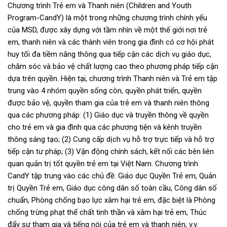
Chương trình Trẻ em và Thanh niên (Children and Youth
Program-CandY) là một trong những chương trình chính yếu
của MSD, được xây dựng với tầm nhìn về một thế giới nơi trẻ
em, thanh niên và các thành viên trong gia đình có cơ hội phát
huy tối đa tiềm năng thông qua tiếp cận các dịch vụ giáo dục,
chăm sóc và bảo vệ chất lượng cao theo phương pháp tiếp cận
dựa trên quyền. Hiện tại, chương trình Thanh niên và Trẻ em tập
trung vào 4 nhóm quyền sống còn, quyền phát triển, quyền
được bảo vệ, quyền tham gia của trẻ em và thanh niên thông
qua các phương pháp: (1) Giáo dục và truyền thông về quyền
cho trẻ em và gia đình qua các phương tiện và kênh truyền
thông sáng tạo; (2) Cung cấp dịch vụ hỗ trợ trực tiếp và hỗ trợ
tiếp cận tư pháp; (3) Vận động chính sách, kết nối các bên liên
quan quản trị tốt quyền trẻ em tại Việt Nam. Chương trình
CandY tập trung vào các chủ đề: Giáo dục Quyền Trẻ em, Quản
trị Quyền Trẻ em, Giáo dục công dân số toàn cầu, Công dân số
chuẩn, Phòng chống bạo lực xâm hại trẻ em, đặc biệt là Phòng
chống trừng phạt thể chất tinh thần và xâm hại trẻ em, Thúc
đẩy sự tham gia và tiếng nói của trẻ em và thanh niên, v.v.