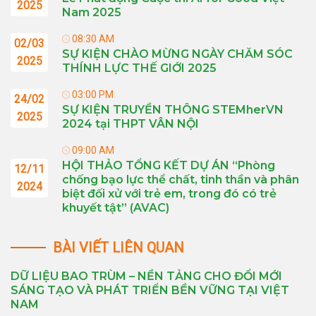
2025
Nam 2025
08:30 AM
02/03
SỰ KIỆN CHÀO MỪNG NGÀY CHĂM SÓC
2025
THÍNH LỰC THẾ GIỚI 2025
03:00 PM
24/02
SỰ KIỆN TRUYỀN THÔNG STEMherVN
2025
2024 tại THPT VÂN NỘI
09:00 AM
HỘI THẢO TỔNG KẾT DỰ ÁN “Phòng
12/11
chống bạo lực thể chất, tinh thần và phân
2024
biệt đối xử với trẻ em, trong đó có trẻ
khuyết tật” (AVAC)
BÀI VIẾT LIÊN QUAN
DỮ LIỆU BAO TRÙM – NỀN TẢNG CHO ĐỔI MỚI
SÁNG TẠO VÀ PHÁT TRIỂN BỀN VỮNG TẠI VIỆT
NAM