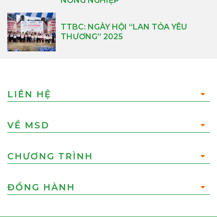
NÔNG NGHIỆP
TTBC: NGÀY HỘI “LAN TỎA YÊU
THƯƠNG” 2025
LIÊN HỆ
VỀ MSD
CHƯƠNG TRÌNH
ĐỒNG HÀNH