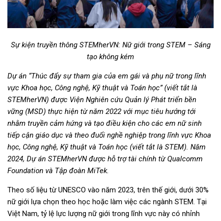
Sự kiện truyền thông STEMherVN: Nữ giới trong STEM – Sáng
tạo không kém
Dự án “Thúc đẩy sự tham gia của em gái và phụ nữ trong lĩnh
vực Khoa học, Công nghệ, Kỹ thuật và Toán học” (viết tắt là
STEMherVN) được Viện Nghiên cứu Quản lý Phát triển bền
vững (MSD) thực hiện từ năm 2022 với mục tiêu hướng tới
nhằm truyền cảm hứng và tạo điều kiện cho các em nữ sinh
tiếp cận giáo dục và theo đuổi nghề nghiệp trong lĩnh vực Khoa
học, Công nghệ, Kỹ thuật và Toán học (viết tắt là STEM). Năm
2024, Dự án STEMherVN được hỗ trợ tài chính từ Qualcomm
Foundation và Tập đoàn MiTek.
Theo số liệu từ UNESCO vào năm 2023, trên thế giới, dưới 30%
nữ giới lựa chọn theo học hoặc làm việc các ngành STEM. Tại
Việt Nam, tỷ lệ lực lượng nữ giới trong lĩnh vực này có nhỉnh