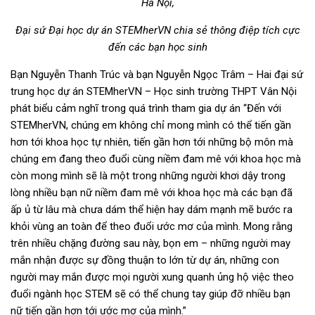
Hà Nội,
Đại sứ Đại học dự án STEMherVN chia sẻ thông điệp tích cực
đến các bạn học sinh
Bạn Nguyễn Thanh Trúc và bạn Nguyễn Ngọc Trâm – Hai đại sứ
trung học dự án STEMherVN – Học sinh trường THPT Vân Nội
phát biểu cảm nghĩ trong quá trình tham gia dự án “Đến với
STEMherVN, chúng em không chỉ mong mình có thể tiến gần
hơn tới khoa học tự nhiên, tiến gần hơn tới những bộ môn mà
chúng em đang theo đuổi cùng niềm đam mê với khoa học mà
còn mong mình sẽ là một trong những người khơi dậy trong
lòng nhiều bạn nữ niềm đam mê với khoa học mà các bạn đã
ấp ủ từ lâu mà chưa dám thể hiện hay dám mạnh mẽ bước ra
khỏi vùng an toàn để theo đuổi ước mơ của mình. Mong rằng
trên nhiều chặng đường sau này, bọn em – những người may
mắn nhận được sự đồng thuận to lớn từ dự án, những con
người may mắn được mọi người xung quanh ủng hộ việc theo
đuổi ngành học STEM sẽ có thể chung tay giúp đỡ nhiều bạn
nữ tiến gần hơn tới ước mơ của mình.”