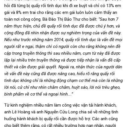
hỏi đã từng bị quấy rối tình dục khi đi xe buýt và chỉ có 13% em
gái và 8% em trai cho rằng các em gái luôn luôn cảm thấy an
toàn nơi công cộng. Bà Đào Thị Bảo Thư cho biết:
“Sau hơn 7
năm thực hiện, chủ đề quấy rối tình dục đã được chú ý hơn, và
cộng đồng đã nhìn nhận được sự nghiêm trọng của vấn đề này.
Nếu như trước những năm 2014, quấy rối tình dục là vấn đề mọi
người rất e ngại, thậm chí có người còn cho rằng không nên đề
cập trong truyền thông thì sau nhiều năm, cụm từ này đã được
lặp lại nhiều trên truyền thông và được tiếp nhận là vấn đề cấp
thiết và cần được giải quyết. Ngoài ra, nhận thức của người dân
về vấn đề này cũng đã được nâng cao, hiểu rõ rằng quấy rối
tình dục không chỉ là những động chạm cơ thể mà còn là những
lời nói, cử chỉ như nhìn chằm chằm, huýt sáo, lời nói trêu ghẹo,
bình phẩm về cơ thể và ngoại hình….”
Từ kinh nghiệm nhiều năm làm công việc vận tải hành khách,
anh Lê Hoàng và anh Nguyễn Cửu Long chia sẻ về những tình
huống hành khách bị quấy rối cần được hỗ trợ. Các anh cũng
cho biết thêm rằng, có rất nhiều trường hợp nạn nhân, người