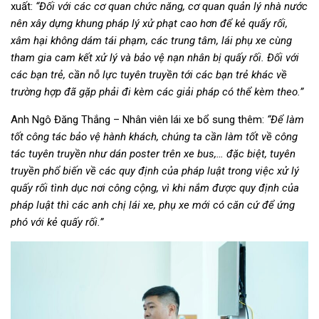
xuất:
“Đối với các cơ quan chức năng, cơ quan quản lý nhà nước
nên xây dựng khung pháp lý xử phạt cao hơn để kẻ quấy rối,
xâm hại không dám tái phạm, các trung tâm, lái phụ xe cùng
tham gia cam kết xử lý và bảo vệ nạn nhân bị quấy rối. Đối với
các bạn trẻ, cần nỗ lực tuyên truyền tới các bạn trẻ khác về
trường hợp đã gặp phải đi kèm các giải pháp có thể kèm theo.”
Anh Ngô Đăng Thắng – Nhân viên lái xe bổ sung thêm:
“Để làm
tốt công tác bảo vệ hành khách, chúng ta cần làm tốt về công
tác tuyên truyền như dán poster trên xe bus,… đặc biệt, tuyên
truyền phổ biến về các quy định của pháp luật trong việc xử lý
quấy rối tình dục nơi công cộng, vì khi nắm được quy định của
pháp luật thì các anh chị lái xe, phụ xe mới có căn cứ để ứng
phó với kẻ quấy rối.”