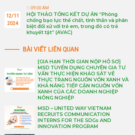
09:00 AM
HỘI THẢO TỔNG KẾT DỰ ÁN “Phòng
12/11
chống bạo lực thể chất, tinh thần và phân
2024
biệt đối xử với trẻ em, trong đó có trẻ
khuyết tật” (AVAC)
BÀI VIẾT LIÊN QUAN
[GIA HẠN THỜI GIAN NỘP HỒ SƠ]
MSD TUYỂN DỤNG CHUYÊN GIA TƯ
VẤN THỰC HIỆN KHẢO SÁT VỀ
THỰC TRẠNG NGUỒN VỐN XANH VÀ
KHẢ NĂNG TIẾP CẬN NGUỒN VỐN
XANH CỦA CÁC DOANH NGHIỆP
NÔNG NGHIỆP
MSD – UNITED WAY VIETNAM
RECRUITS COMMUNICATION
INTERNS FOR THE SDGs AND
INNOVATION PROGRAM