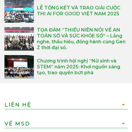
LỄ TỔNG KẾT VÀ TRAO GIẢI CUỘC
THI AI FOR GOOD VIỆT NAM 2025
TỌA ĐÀM “THIẾU NIÊN NÓI VỀ AN
TOÀN SỐ VÀ SỨC KHỎE SỐ” – Lắng
nghe, thấu hiểu, đồng hành cùng Gen
Z thời đại số.
Chương trình hội nghị “Nữ sinh và
STEM” năm 2025: Khơi nguồn sáng
tạo, trao quyền bứt phá
LIÊN HỆ
VỀ MSD