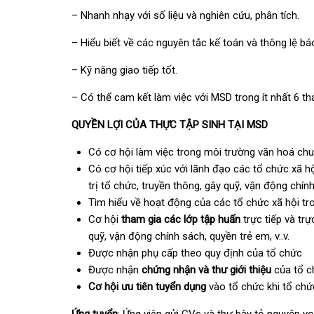
– Nhanh nhạy với số liệu và nghiên cứu, phân tích.
– Hiểu biết về các nguyên tắc kế toán và thông lệ bá
– Kỹ năng giao tiếp tốt.
– Có thể cam kết làm việc với MSD trong ít nhất 6 t
QUYỀN LỢI CỦA THỰC TẬP SINH TẠI MSD
Có cơ hội làm việc trong môi trường văn hoá chu
Có cơ hội tiếp xúc với lãnh đạo các tổ chức xã h
trị tổ chức, truyền thông, gây quỹ, vận động chính s
Tìm hiểu về hoạt động của các tổ chức xã hội tr
Cơ hội
tham gia các lớp tập huấn
trực tiếp và trự
quỹ, vận động chính sách, quyền trẻ em, v..v.
Được nhận phụ cấp theo quy định của tổ chức
Được nhận
chứng nhận và thư giới thiệu
của tổ c
Cơ hội ưu tiên tuyển dụng
vào tổ chức khi tổ chứ