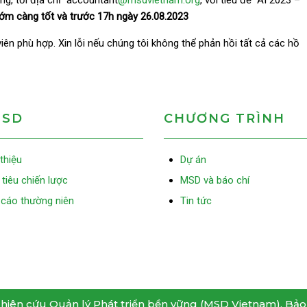
ng, tới địa chỉ accountant
@msdvietnam.org
, với tiêu đề “AI 2023 –
ớm càng tốt và trước 17h ngày 26.08.2023
iên phù hợp. Xin lỗi nếu chúng tôi không thể phản hồi tất cả các hồ
MSD
CHƯƠNG TRÌNH
 thiệu
Dự án
tiêu chiến lược
MSD và báo chí
cáo thường niên
Tin tức
hiên cứu Quản lý Phát triển bền vững (MSD Vietnam). Bảo