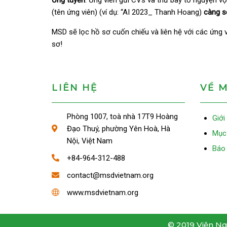
Ứng tuyển
: Ứng viên gửi CVs và thư bày tỏ nguyện vọ
(tên ứng viên) (ví dụ: “AI 2023_ Thanh Hoang)
càng s
MSD sẽ lọc hồ sơ cuốn chiếu và liên hệ với các ứng v
sơ!
LIÊN HỆ
VỀ 
Phòng 1007, toà nhà 17T9 Hoàng
Giới
Đạo Thuý, phường Yên Hoà, Hà
Mục 
Nội, Việt Nam
Báo 
+84-964-312-488
contact@msdvietnam.org
www.msdvietnam.org
© 2019 Viện Ng