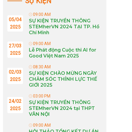
SỰ KIỆN
09:00 AM
05/04
SỰ KIỆN TRUYỀN THÔNG
STEMherVN 2024 TẠI TP. Hồ
2025
Chí Minh
09:00 AM
27/03
Lễ Phát động Cuộc thi AI for
2025
Good Việt Nam 2025
08:30 AM
02/03
SỰ KIỆN CHÀO MỪNG NGÀY
CHĂM SÓC THÍNH LỰC THẾ
2025
GIỚI 2025
03:00 PM
24/02
SỰ KIỆN TRUYỀN THÔNG
STEMherVN 2024 tại THPT
2025
VÂN NỘI
09:00 AM
HỘI THẢO TỔNG KẾT DỰ ÁN