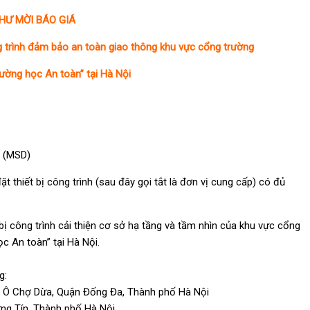
HƯ MỜI BÁO GIÁ
ng trình đảm bảo an toàn giao thông khu vực cổng trường
rường học An toàn” tại Hà Nội
 (MSD)
t thiết bị công trình (sau đây gọi tắt là đơn vị cung cấp) có đủ
 bị công trình cải thiện cơ sở hạ tầng và tầm nhìn của khu vực cổng
c An toàn” tại Hà Nội.
g:
 Ô Chợ Dừa, Quận Đống Đa, Thành phố Hà Nội
ng Tín, Thành phố Hà Nội