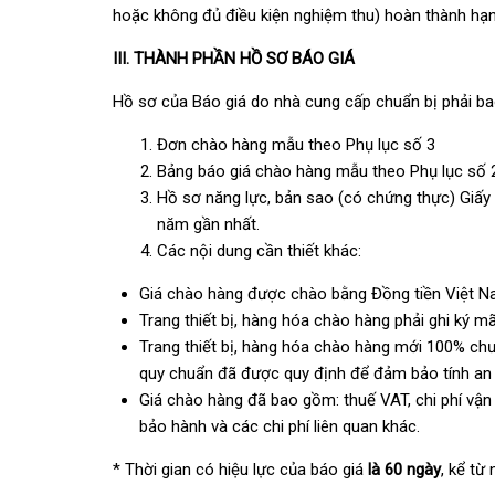
hoặc không đủ điều kiện nghiệm thu) hoàn thành hạ
III. THÀNH PHẦN HỒ SƠ BÁO GIÁ
Hồ sơ của Báo giá do nhà cung cấp chuẩn bị phải b
Đơn chào hàng mẫu theo Phụ lục số 3
Bảng báo giá chào hàng mẫu theo Phụ lục số 
Hồ sơ năng lực, bản sao (có chứng thực) Giấy 
năm gần nhất.
Các nội dung cần thiết khác:
Giá chào hàng được chào bằng Đồng tiền Việt N
Trang thiết bị, hàng hóa chào hàng phải ghi ký mã
Trang thiết bị, hàng hóa chào hàng mới 100% c
quy chuẩn đã được quy định để đảm bảo tính an 
Giá chào hàng đã bao gồm: thuế VAT, chi phí vận c
bảo hành và các chi phí liên quan khác.
* Thời gian có hiệu lực của báo giá
là
60
ngày
, kể từ