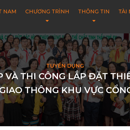
T NAM
CHƯƠNG TRÌNH
THÔNG TIN
TÀI
TUYỂN DỤNG
P VÀ THI CÔNG LẮP ĐẶT TH
 GIAO THÔNG KHU VỰC CỔN