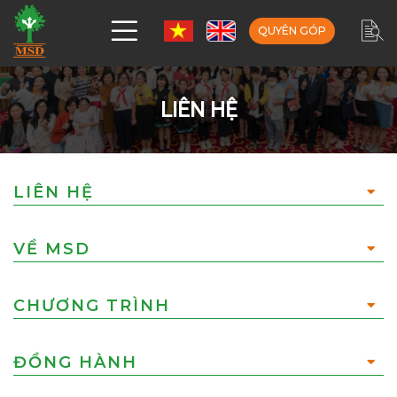
QUYÊN GÓP
LIÊN HỆ
LIÊN HỆ
VỀ MSD
CHƯƠNG TRÌNH
ĐỒNG HÀNH