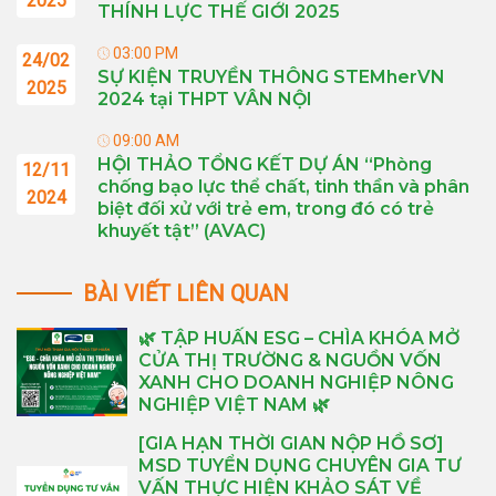
2025
THÍNH LỰC THẾ GIỚI 2025
03:00 PM
24/02
SỰ KIỆN TRUYỀN THÔNG STEMherVN
2025
2024 tại THPT VÂN NỘI
09:00 AM
HỘI THẢO TỔNG KẾT DỰ ÁN “Phòng
12/11
chống bạo lực thể chất, tinh thần và phân
2024
biệt đối xử với trẻ em, trong đó có trẻ
khuyết tật” (AVAC)
BÀI VIẾT LIÊN QUAN
🌿 TẬP HUẤN ESG – CHÌA KHÓA MỞ
CỬA THỊ TRƯỜNG & NGUỒN VỐN
XANH CHO DOANH NGHIỆP NÔNG
NGHIỆP VIỆT NAM 🌿
[GIA HẠN THỜI GIAN NỘP HỒ SƠ]
MSD TUYỂN DỤNG CHUYÊN GIA TƯ
VẤN THỰC HIỆN KHẢO SÁT VỀ