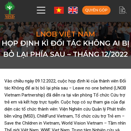
QUYÊN GÓP
LNOB VIỆT NAM
HỌP ĐỊNH KÌ ĐỐI TÁC KHÔNG AI BỊ
BỎ LẠI PHÍA SAU – THÁNG 12/2022
Vào chiều ngày 09.12.2022, cuộc họp định kì của thành viên Đối
tác Không để ai bị bỏ lại phía sau – Leave no one behind (LNOB
Vietnam Partnership) đã diễn ra tại văn phòng Tổ chức Cứu trợ
trẻ em và kết hợp trực tuyến. Cuộc họp có sự tham gia của đại
diện các tổ chức thành viên: Viện Nghiên cứu Quản lý Phát triển
bền vững (MSD), ChildFund Vietnam, Tổ chức cứu trợ Trẻ em –
Save the Children in Vietnam, World Vision Vietnam – Tầm nhìn
Thế giới Việt Nam, WWF Viet Nam, Trung tâm Nghiên cứu và