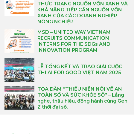
THỰC TRẠNG NGUỒN VỐN XANH VÀ
KHẢ NĂNG TIẾP CẬN NGUỒN VỐN
XANH CỦA CÁC DOANH NGHIỆP
NÔNG NGHIỆP
MSD – UNITED WAY VIETNAM
RECRUITS COMMUNICATION
INTERNS FOR THE SDGs AND
INNOVATION PROGRAM
LỄ TỔNG KẾT VÀ TRAO GIẢI CUỘC
THI AI FOR GOOD VIỆT NAM 2025
TỌA ĐÀM “THIẾU NIÊN NÓI VỀ AN
TOÀN SỐ VÀ SỨC KHỎE SỐ” – Lắng
nghe, thấu hiểu, đồng hành cùng Gen
Z thời đại số.