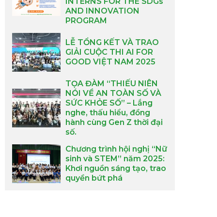
INTERNS FOR THE SDGs
AND INNOVATION
PROGRAM
LỄ TỔNG KẾT VÀ TRAO
GIẢI CUỘC THI AI FOR
GOOD VIỆT NAM 2025
TỌA ĐÀM “THIẾU NIÊN
NÓI VỀ AN TOÀN SỐ VÀ
SỨC KHỎE SỐ” – Lắng
nghe, thấu hiểu, đồng
hành cùng Gen Z thời đại
số.
Chương trình hội nghị “Nữ
sinh và STEM” năm 2025:
Khơi nguồn sáng tạo, trao
quyền bứt phá