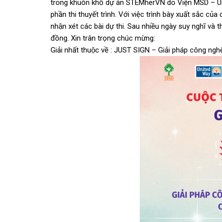
trong khuôn khổ dự án STEMherVN do Viện MSD – Uni
phần thi thuyết trình. Với việc trình bày xuất sắc củ
nhận xét các bài dự thi. Sau nhiều ngày suy nghĩ và th
đồng. Xin trân trọng chúc mừng:
Giải nhất thuộc về : JUST SIGN – Giải pháp công ng