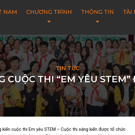
T NAM
CHƯƠNG TRÌNH
THÔNG TIN
TÀI
TIN TỨC
 CUỘC THI “EM YÊU STEM” 
g kiến cuộc thi Em yêu STEM – Cuộc thi sáng kiến được tổ chức