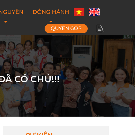
 NGUYÊN
ĐỒNG HÀNH
QUYÊN GÓP
ĐÃ CÓ CHỦ!!!