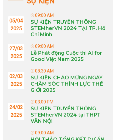
SỰ KIỆN
09:00 AM
05/04
SỰ KIỆN TRUYỀN THÔNG
STEMherVN 2024 TẠI TP. Hồ
2025
Chí Minh
09:00 AM
27/03
Lễ Phát động Cuộc thi AI for
2025
Good Việt Nam 2025
08:30 AM
02/03
SỰ KIỆN CHÀO MỪNG NGÀY
CHĂM SÓC THÍNH LỰC THẾ
2025
GIỚI 2025
03:00 PM
24/02
SỰ KIỆN TRUYỀN THÔNG
STEMherVN 2024 tại THPT
2025
VÂN NỘI
09:00 AM
HỘI THẢO TỔNG KẾT DỰ ÁN