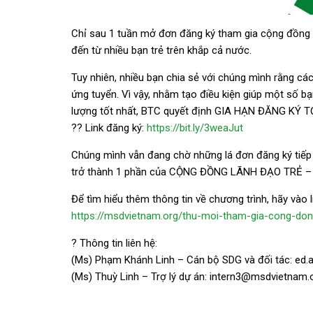
Chỉ sau 1 tuần mở đơn đăng ký tham gia cộng đồng l
đến từ nhiều bạn trẻ trên khắp cả nước.
Tuy nhiên, nhiều bạn chia sẻ với chúng mình rằng cá
ứng tuyển. Vì vậy, nhằm tạo điều kiện giúp một số b
lượng tốt nhất, BTC quyết định GIA HẠN ĐĂNG KÝ T
?? Link đăng ký:
https://bit.ly/3weaJut
Chúng mình vẫn đang chờ những lá đơn đăng ký tiếp
trở thành 1 phần của CỘNG ĐỒNG LÃNH ĐẠO TRẺ 
Để tìm hiểu thêm thông tin về chương trình, hãy vào l
https://msdvietnam.org/thu-moi-tham-gia-cong-don
? Thông tin liên hệ:
(Ms) Phạm Khánh Linh – Cán bộ SDG và đối tác:
ed.
(Ms) Thuỳ Linh – Trợ lý dự án:
intern3@msdvietnam.