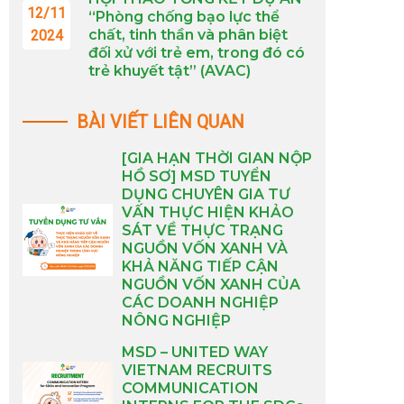
12/11
“Phòng chống bạo lực thể
chất, tinh thần và phân biệt
2024
đối xử với trẻ em, trong đó có
trẻ khuyết tật” (AVAC)
BÀI VIẾT LIÊN QUAN
[GIA HẠN THỜI GIAN NỘP
HỒ SƠ] MSD TUYỂN
DỤNG CHUYÊN GIA TƯ
VẤN THỰC HIỆN KHẢO
SÁT VỀ THỰC TRẠNG
NGUỒN VỐN XANH VÀ
KHẢ NĂNG TIẾP CẬN
NGUỒN VỐN XANH CỦA
CÁC DOANH NGHIỆP
NÔNG NGHIỆP
MSD – UNITED WAY
VIETNAM RECRUITS
COMMUNICATION