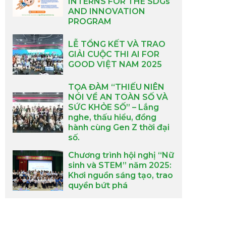
INTERNS FOR THE SDGs
AND INNOVATION
PROGRAM
LỄ TỔNG KẾT VÀ TRAO
GIẢI CUỘC THI AI FOR
GOOD VIỆT NAM 2025
TỌA ĐÀM “THIẾU NIÊN
NÓI VỀ AN TOÀN SỐ VÀ
SỨC KHỎE SỐ” – Lắng
nghe, thấu hiểu, đồng
hành cùng Gen Z thời đại
số.
Chương trình hội nghị “Nữ
sinh và STEM” năm 2025:
Khơi nguồn sáng tạo, trao
quyền bứt phá