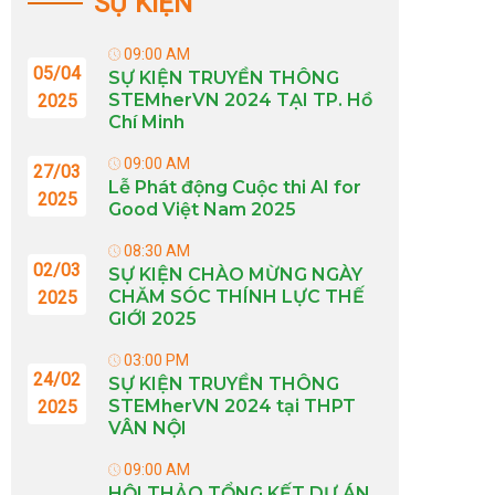
SỰ KIỆN
09:00 AM
05/04
SỰ KIỆN TRUYỀN THÔNG
STEMherVN 2024 TẠI TP. Hồ
2025
Chí Minh
09:00 AM
27/03
Lễ Phát động Cuộc thi AI for
2025
Good Việt Nam 2025
08:30 AM
02/03
SỰ KIỆN CHÀO MỪNG NGÀY
CHĂM SÓC THÍNH LỰC THẾ
2025
GIỚI 2025
03:00 PM
24/02
SỰ KIỆN TRUYỀN THÔNG
STEMherVN 2024 tại THPT
2025
VÂN NỘI
09:00 AM
HỘI THẢO TỔNG KẾT DỰ ÁN