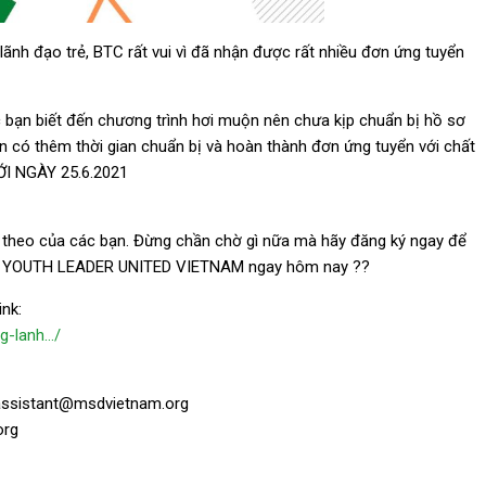
ãnh đạo trẻ, BTC rất vui vì đã nhận được rất nhiều đơn ứng tuyển
c bạn biết đến chương trình hơi muộn nên chưa kịp chuẩn bị hồ sơ
ạn có thêm thời gian chuẩn bị và hoàn thành đơn ứng tuyển với chất
ỚI NGÀY 25.6.2021
 theo của các bạn. Đừng chần chờ gì nữa mà hãy đăng ký ngay để
– YOUTH LEADER UNITED VIETNAM ngay hôm nay ??
ink:
g-lanh…/
assistant@msdvietnam.org
org