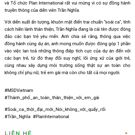
và Tổ chức Plan International rất vui mừng vì có sự đồng hành
truyền thông của diễn viên Trần Nghĩa.
Với diễn xuất ấn tượng, khuôn mặt điển trai chuẩn “soái ca", tính
cách hiền lành thân thiện, Trần Nghĩa đang là cái tên được đông
đảo các bạn trẻ yêu mến. Anh chia sẻ rằng, thông qua việc
đồng hành cùng dự án, anh mong muốn được đóng góp 1 phần
vào việc lan toả những thông điệp tích cực của dự án đến với
các bạn trẻ, từ đó thay đổi suy nghĩ, lối ứng xử của giới trẻ,
cùng nhau xây dựng môi trường sống thật sự an toàn cho
không chỉ phụ nữ, trẻ em gái mà còn cho tất cả mọi người.
#MSDVietnam
#Thành_phố_an_toàn_thân_thiện_với_em_gái
#Soái_ca_thời_đại_mới_Nói_không_với_quấy_rối
#Trần_Nghĩa #PlanInternational
LIÊN HỆ