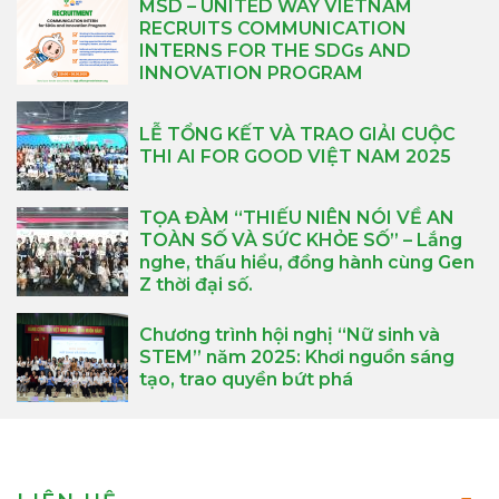
MSD – UNITED WAY VIETNAM
RECRUITS COMMUNICATION
INTERNS FOR THE SDGs AND
INNOVATION PROGRAM
LỄ TỔNG KẾT VÀ TRAO GIẢI CUỘC
THI AI FOR GOOD VIỆT NAM 2025
TỌA ĐÀM “THIẾU NIÊN NÓI VỀ AN
TOÀN SỐ VÀ SỨC KHỎE SỐ” – Lắng
nghe, thấu hiểu, đồng hành cùng Gen
Z thời đại số.
Chương trình hội nghị “Nữ sinh và
STEM” năm 2025: Khơi nguồn sáng
tạo, trao quyền bứt phá