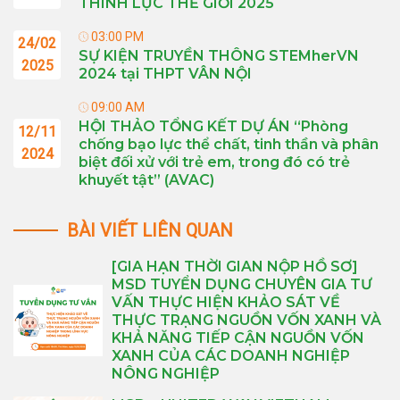
THÍNH LỰC THẾ GIỚI 2025
03:00 PM
24/02
SỰ KIỆN TRUYỀN THÔNG STEMherVN
2025
2024 tại THPT VÂN NỘI
09:00 AM
HỘI THẢO TỔNG KẾT DỰ ÁN “Phòng
12/11
chống bạo lực thể chất, tinh thần và phân
2024
biệt đối xử với trẻ em, trong đó có trẻ
khuyết tật” (AVAC)
BÀI VIẾT LIÊN QUAN
[GIA HẠN THỜI GIAN NỘP HỒ SƠ]
MSD TUYỂN DỤNG CHUYÊN GIA TƯ
VẤN THỰC HIỆN KHẢO SÁT VỀ
THỰC TRẠNG NGUỒN VỐN XANH VÀ
KHẢ NĂNG TIẾP CẬN NGUỒN VỐN
XANH CỦA CÁC DOANH NGHIỆP
NÔNG NGHIỆP