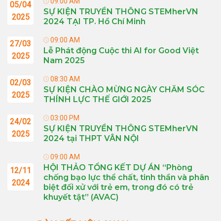
09:00 AM
05/04
SỰ KIỆN TRUYỀN THÔNG STEMherVN
2025
2024 TẠI TP. Hồ Chí Minh
09:00 AM
27/03
Lễ Phát động Cuộc thi AI for Good Việt
2025
Nam 2025
08:30 AM
02/03
SỰ KIỆN CHÀO MỪNG NGÀY CHĂM SÓC
2025
THÍNH LỰC THẾ GIỚI 2025
03:00 PM
24/02
SỰ KIỆN TRUYỀN THÔNG STEMherVN
2025
2024 tại THPT VÂN NỘI
09:00 AM
HỘI THẢO TỔNG KẾT DỰ ÁN “Phòng
12/11
chống bạo lực thể chất, tinh thần và phân
2024
biệt đối xử với trẻ em, trong đó có trẻ
khuyết tật” (AVAC)