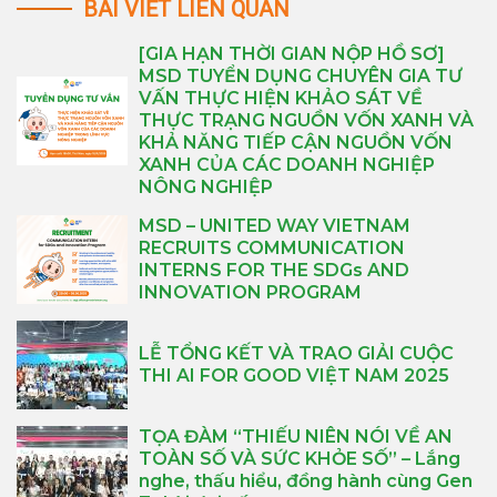
BÀI VIẾT LIÊN QUAN
[GIA HẠN THỜI GIAN NỘP HỒ SƠ]
MSD TUYỂN DỤNG CHUYÊN GIA TƯ
VẤN THỰC HIỆN KHẢO SÁT VỀ
THỰC TRẠNG NGUỒN VỐN XANH VÀ
KHẢ NĂNG TIẾP CẬN NGUỒN VỐN
XANH CỦA CÁC DOANH NGHIỆP
NÔNG NGHIỆP
MSD – UNITED WAY VIETNAM
RECRUITS COMMUNICATION
INTERNS FOR THE SDGs AND
INNOVATION PROGRAM
LỄ TỔNG KẾT VÀ TRAO GIẢI CUỘC
THI AI FOR GOOD VIỆT NAM 2025
TỌA ĐÀM “THIẾU NIÊN NÓI VỀ AN
TOÀN SỐ VÀ SỨC KHỎE SỐ” – Lắng
nghe, thấu hiểu, đồng hành cùng Gen